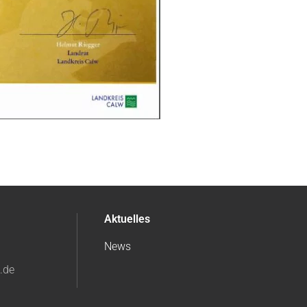
Aktuelles
News
k.de