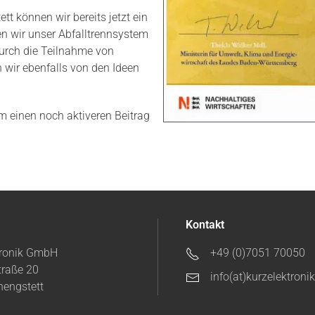
t können wir bereits jetzt ein
en wir unser Abfalltrennsystem
Durch die Teilnahme von
wir ebenfalls von den Ideen
 einen noch aktiveren Beitrag
Kontakt
tronik GmbH
+49 (0)7051 70050
traße 20
info(at)kurzelektroni
hengstett